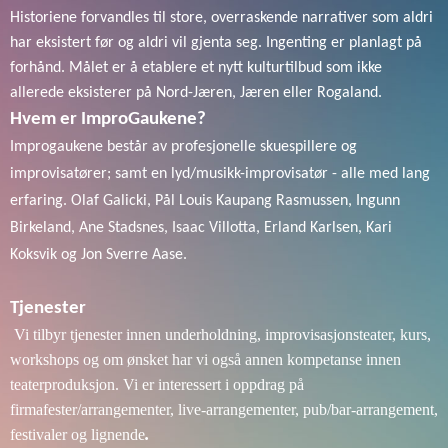
Historiene forvandles til store, overraskende narrativer som aldri
har eksistert før og aldri vil gjenta seg. Ingenting er planlagt på
forhånd. Målet er å etablere et nytt kulturtilbud som ikke
allerede eksisterer på Nord-Jæren, Jæren eller Rogaland.
Hvem er ImproGaukene?
Improgaukene består av profesjonelle skuespillere og 
improvisatører; samt en lyd/musikk-improvisatør - alle med lang 
erfaring. Olaf Galicki, Pål Louis Kaupang Rasmussen, Ingunn 
Birkeland, Ane Stadsnes, Isaac Villotta, Erland Karlsen, Kari 
Koksvik og Jon Sverre Aase.

Tjenester
 Vi tilbyr tjenester innen underholdning, improvisasjonsteater, kurs, 
workshops og om ønsket har vi også annen kompetanse innen 
teaterproduksjon. Vi er interessert i oppdrag på 
firmafester/arrangementer, live-arrangementer, pub/bar-arrangement, 
.
festivaler og lignende