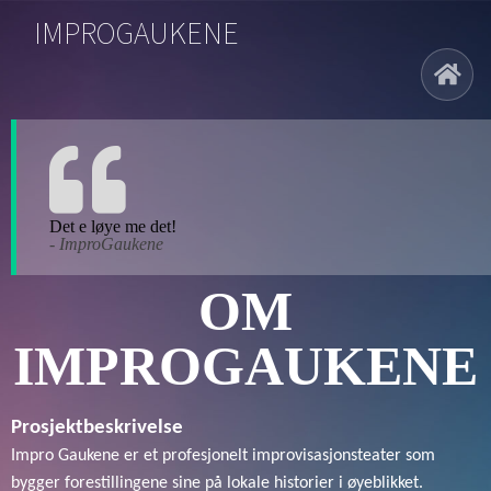
IMPROGAUKENE
Det e løye me det!
- ImproGaukene
OM
IMPROGAUKENE
Prosjektbeskrivelse
Impro Gaukene er et profesjonelt improvisasjonsteater som
bygger forestillingene sine på lokale historier i øyeblikket.